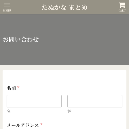
たぬかな まとめ
MENU
CART
お問い合わせ
*
名前
*
*
メ
ー
ル
ア
名
姓
ド
レ
メールアドレス
*
ス